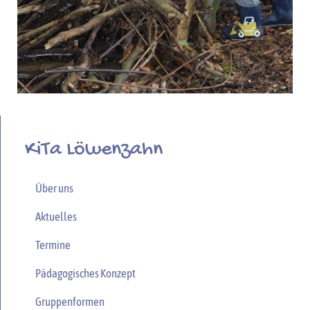
KiTa Löwenzahn
Über uns
Aktuelles
Termine
Pädagogisches Konzept
Gruppenformen