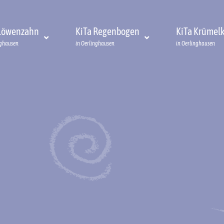
 Löwenzahn
KiTa Regenbogen
KiTa Krümelk
nghausen
in Oerlinghausen
in Oerlinghausen