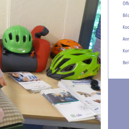
Öff
Bil
Koo
An
Kon
Bei