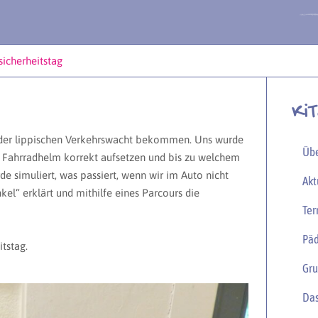
sicherheitstag
Ki
 der lippischen Verkehrswacht bekommen. Uns wurde
Übe
en Fahrradhelm korrekt aufsetzen und bis zu welchem
e simuliert, was passiert, wenn wir im Auto nicht
Akt
kel“ erklärt und mithilfe eines Parcours die
Ter
Päd
itstag.
Gr
Da