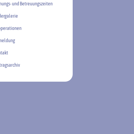
nungs- und Betreuungszeiten
dergalerie
perationen
meldung
takt
tragsarchiv