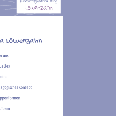
Ta Löwenzahn
r uns
uelles
mine
agogisches Konzept
uppenformen
s Team