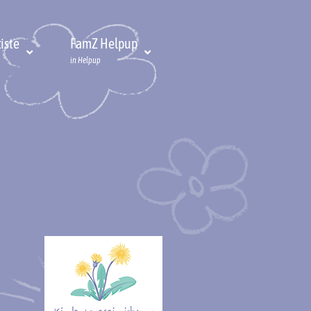
iste
FamZ Helpup
in Helpup