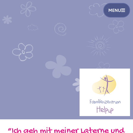
MENU
“Ich geh mit meiner Laterne und